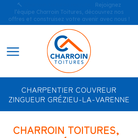
🔨
Charroin toitures recrute :
Rejoignez
l’équipe Charroin Toitures, découvrez nos
offres et construisez votre avenir avec nous !
CHARPENTIER COUVREUR
ZINGUEUR GRÉZIEU-LA-VARENNE
CHARROIN TOITURES,