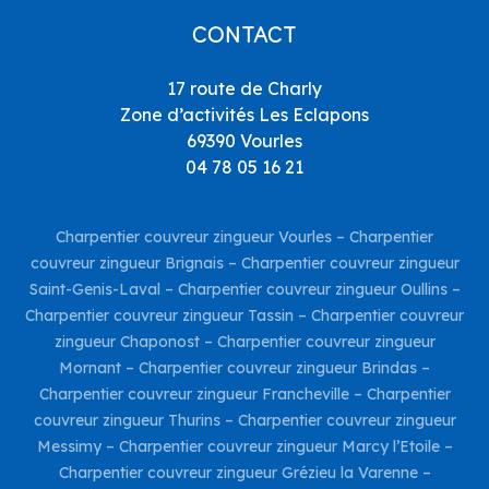
CONTACT
17 route de Charly
Zone d’activités Les Eclapons
69390 Vourles
04 78 05 16 21
Charpentier couvreur zingueur Vourles
–
Charpentier
couvreur zingueur Brignais
–
Charpentier couvreur zingueur
Saint-Genis-Laval
–
Charpentier couvreur zingueur Oullins
–
Charpentier couvreur zingueur Tassin
–
Charpentier couvreur
zingueur Chaponost
–
Charpentier couvreur zingueur
Mornant
–
Charpentier couvreur zingueur Brindas
–
Charpentier couvreur zingueur Francheville
–
Charpentier
couvreur zingueur Thurins
–
Charpentier couvreur zingueur
Messimy
–
Charpentier couvreur zingueur Marcy l’Etoile
–
Charpentier couvreur zingueur Grézieu la Varenne
–