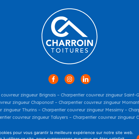
 couvreur zingueur Brignais
–
Charpentier couvreur zingueur Saint-
uvreur zingueur Chaponost
–
Charpentier couvreur zingueur Mornan
r zingueur Thurins
–
Charpentier couvreur zingueur Messimy
–
Charp
entier couvreur zingueur Taluyers
–
Charpentier couvreur zingueur C
ookies pour vous garantir la meilleure expérience sur notre site web.
Mentions Légales
-
Site réalisé par
KR Project
z à utiliser ce site, nous supposerons que vous en êtes satisfait.