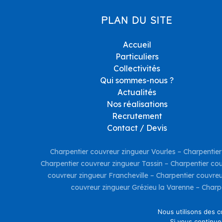
PLAN DU SITE
Accueil
Particuliers
Collectivités
Qui sommes-nous ?
Actualités
Nos réalisations
Recrutement
Contact / Devis
Charpentier couvreur zingueur Vourles
–
Charpentier
Charpentier couvreur zingueur Tassin
–
Charpentier co
couvreur zingueur Francheville
–
Charpentier couvreu
couvreur zingueur Grézieu la Varenne
–
Charp
Nous utilisons des c
Si vous continue