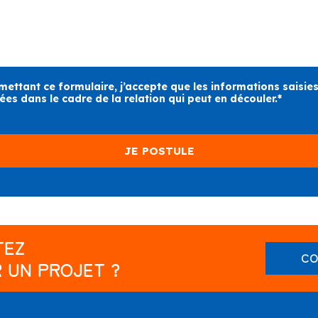
mettant ce formulaire, j’accepte que les informations saisies
ées dans le cadre de la relation qui peut en découler.*
TEZ
CO
 UN PROJET ?