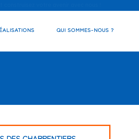
t construisez votre avenir avec nous !
ÉALISATIONS
QUI SOMMES-NOUS ?
S DES CHARPENTIERS