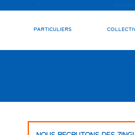
🔨
Charroin toitures recrute :
Rejoigne
PARTICULIERS
COLLECTI
NOUS RECRUTONS DES ZING