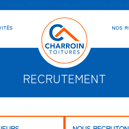
z l’équipe Charroin Toitures, découvrez nos offres e
VITÉS
NOS R
RECRUTEMENT
UEURS
NOUS RECRUTON