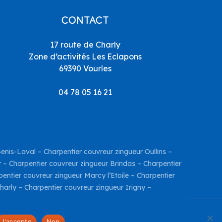
CONTACT
17 route de Charly
Zone d’activités Les Eclapons
69390 Vourles
04 78 05 16 21
Genis-Laval
–
Charpentier couvreur zingueur Oullins
–
t
–
Charpentier couvreur zingueur Brindas
–
Charpentier
entier couvreur zingueur Marcy l’Etoile
–
Charpentier
harly
–
Charpentier couvreur zingueur Irigny
–
J'accepte
Non