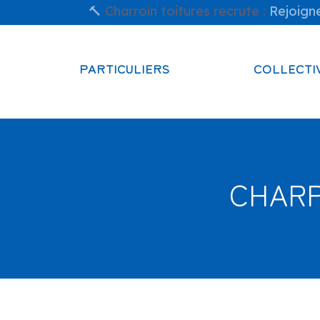
🔨
Charroin toitures recrute :
Rejoigne
PARTICULIERS
COLLECTI
CHARP