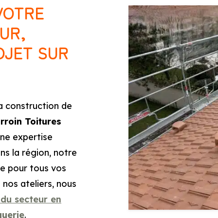
VOTRE
UR,
OJET SUR
a construction de
rroin Toitures
une expertise
ns la région, notre
ce pour tous vos
 nos ateliers, nous
 du secteur en
guerie
.