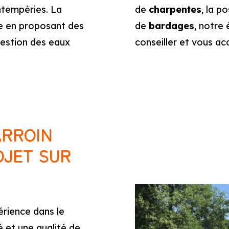
ntempéries. La
de
charpentes
, la p
re en proposant des
de
bardages
, notre
gestion des eaux
conseiller et vous a
ARROIN
OJET SUR
rience dans le
 et une qualité de