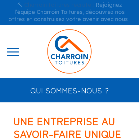
🔨
Charroin toitures recrute :
Rejoignez
l’équipe Charroin Toitures, découvrez nos
offres et construisez votre avenir avec nous !
QUI SOMMES-NOUS ?
UNE ENTREPRISE AU
SAVOIR-FAIRE UNIQUE