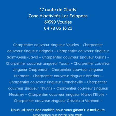
17 route de Charly
Zone d’activités Les Eclapons
69390 Vourles
04 78 05 16 21
Charpentier couvreur zingueur Vourles
–
Charpentier
couvreur zingueur Brignais
–
Charpentier couvreur zingueur
Saint-Genis-Laval
–
Charpentier couvreur zingueur Oullins
–
Charpentier couvreur zingueur Tassin
–
Charpentier couvreur
zingueur Chaponost
–
Charpentier couvreur zingueur
Mornant
–
Charpentier couvreur zingueur Brindas
–
Charpentier couvreur zingueur Francheville
–
Charpentier
couvreur zingueur Thurins
–
Charpentier couvreur zingueur
Messimy
–
Charpentier couvreur zingueur Marcy l’Etoile
–
Charpentier couvreur zingueur Grézieu la Varenne
–
Charpentier couvreur zingueur Taluyers
–
Charpentier
Nous utilisons des cookies pour vous garantir la meilleure
couvreur zingueur Charly
–
Charpentier couvreur zingueur
expérience sur notre site web.