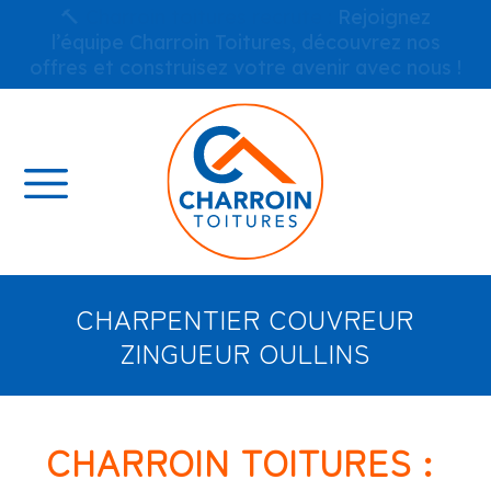
🔨
Charroin toitures recrute :
Rejoignez
l’équipe Charroin Toitures, découvrez nos
offres et construisez votre avenir avec nous !
CHARPENTIER COUVREUR
ZINGUEUR OULLINS
CHARROIN TOITURES :