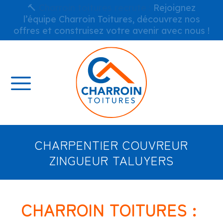
🔨
Charroin toitures recrute :
Rejoignez
l’équipe Charroin Toitures, découvrez nos
offres et construisez votre avenir avec nous !
CHARPENTIER COUVREUR
ZINGUEUR TALUYERS
CHARROIN TOITURES :