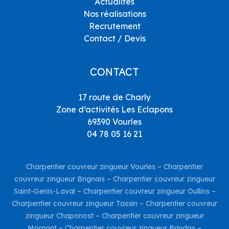
Actualités
Nos réalisations
Recrutement
Contact / Devis
CONTACT
17 route de Charly
Zone d’activités Les Eclapons
69390 Vourles
04 78 05 16 21
Charpentier couvreur zingueur Vourles
–
Charpentier
couvreur zingueur Brignais
–
Charpentier couvreur zingueur
Saint-Genis-Laval
–
Charpentier couvreur zingueur Oullins
–
Charpentier couvreur zingueur Tassin
–
Charpentier couvreur
zingueur Chaponost
–
Charpentier couvreur zingueur
Mornant
–
Charpentier couvreur zingueur Brindas
–