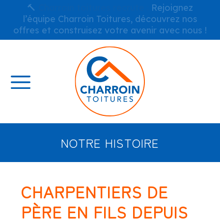
🔨
Charroin toitures recrute :
Rejoignez
l’équipe Charroin Toitures, découvrez nos
offres et construisez votre avenir avec nous !
NOTRE HISTOIRE
CHARPENTIERS DE
PÈRE EN FILS DEPUIS