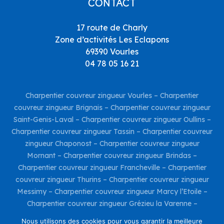
CONTACT
17 route de Charly
Zone d’activités Les Eclapons
69390 Vourles
04 78 05 16 21
Charpentier couvreur zingueur Vourles
–
Charpentier
couvreur zingueur Brignais
–
Charpentier couvreur zingueur
Saint-Genis-Laval
–
Charpentier couvreur zingueur Oullins
–
Charpentier couvreur zingueur Tassin
–
Charpentier couvreur
zingueur Chaponost
–
Charpentier couvreur zingueur
Mornant
–
Charpentier couvreur zingueur Brindas
–
Charpentier couvreur zingueur Francheville
–
Charpentier
couvreur zingueur Thurins
–
Charpentier couvreur zingueur
Messimy
–
Charpentier couvreur zingueur Marcy l’Etoile
–
Charpentier couvreur zingueur Grézieu la Varenne
–
Charpentier couvreur zingueur Taluyers
–
Charpentier
Nous utilisons des cookies pour vous garantir la meilleure