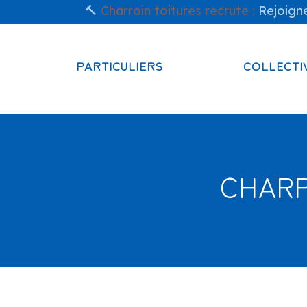
🔨
Charroin toitures recrute :
Rejoigne
PARTICULIERS
COLLECTI
CHARP