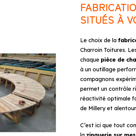
FABRICATI
SITUÉS À 
Le choix de la
fabric
Charroin Toitures. Les
chaque
pièce de ch
à un outillage perfor
compagnons expérime
permet un contrôle r
réactivité optimale 
de Millery et alentour
C’est ici que tout c
la
zinguerie sur me