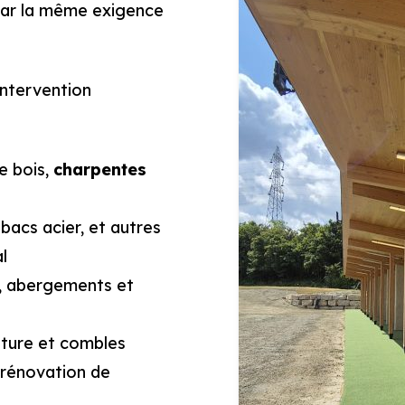
e par la même exigence
intervention
e bois,
charpentes
, bacs acier, et autres
l
s, abergements et
ture et combles
 rénovation de