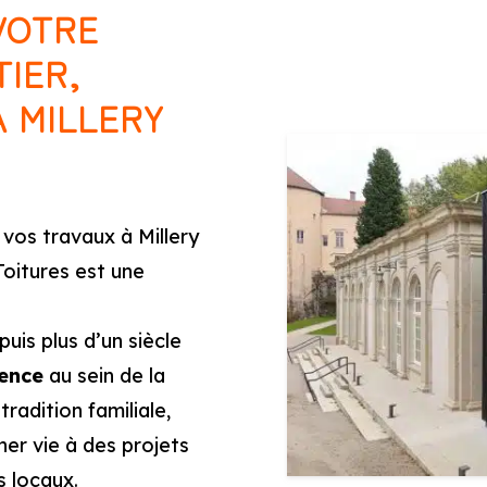
VOTRE
IER,
À MILLERY
vos travaux à Millery
Toitures est une
puis plus d’un siècle
ience
au sein de la
radition familiale,
er vie à des projets
s locaux.