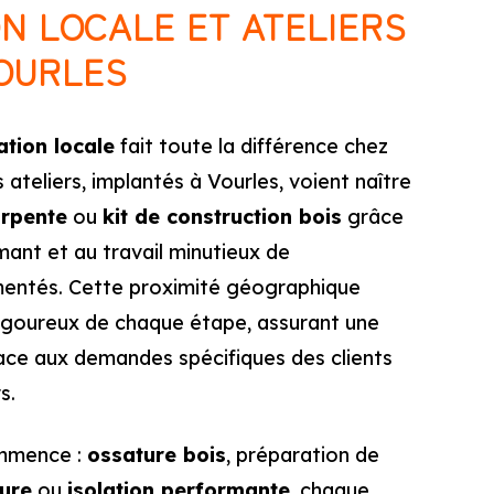
ON LOCALE ET ATELIERS
VOURLES
ation locale
fait toute la différence chez
 ateliers, implantés à Vourles, voient naître
arpente
ou
kit de construction bois
grâce
mant et au travail minutieux de
ntés. Cette proximité géographique
igoureux de chaque étape, assurant une
face aux demandes spécifiques des clients
s.
ommence :
ossature bois
, préparation de
sure
ou
isolation performante
, chaque