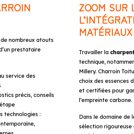
ARROIN
ZOOM SUR 
L’INTÉGRA
MATÉRIAUX
er de nombreux atouts
 d’un prestataire
Travailler la
charpent
technique, notamment
Millery. Charroin To
au service des
choix des essences de
s
et certifiées pour gar
stics précis, conseils
l’empreinte carbone.
 étape
es technologies :
Dans le domaine de 
ntemporaine,
sélection rigoureuse
ernes