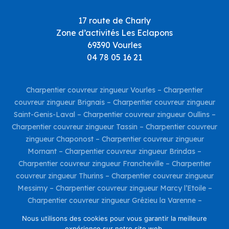
17 route de Charly
Zone d’activités Les Eclapons
69390 Vourles
04 78 05 16 21
Charpentier couvreur zingueur Vourles
–
Charpentier
couvreur zingueur Brignais
–
Charpentier couvreur zingueur
Saint-Genis-Laval
–
Charpentier couvreur zingueur Oullins
–
Charpentier couvreur zingueur Tassin
–
Charpentier couvreur
zingueur Chaponost
–
Charpentier couvreur zingueur
Mornant
–
Charpentier couvreur zingueur Brindas
–
Charpentier couvreur zingueur Francheville
–
Charpentier
couvreur zingueur Thurins
–
Charpentier couvreur zingueur
Messimy
–
Charpentier couvreur zingueur Marcy l’Etoile
–
Charpentier couvreur zingueur Grézieu la Varenne
–
Charpentier couvreur zingueur Taluyers
–
Charpentier
Nous utilisons des cookies pour vous garantir la meilleure
couvreur zingueur Charly
–
Charpentier couvreur zingueur
expérience sur notre site web.