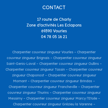
CONTACT
17 route de Charly
Zone d’activités Les Eclapons
69390 Vourles
04 78 05 16 21
Charpentier couvreur zingueur Vourles
–
Charpentier
couvreur zingueur Brignais
–
Charpentier couvreur zingueur
Saint-Genis-Laval
–
Charpentier couvreur zingueur Oullins
–
Charpentier couvreur zingueur Tassin
–
Charpentier couvreur
zingueur Chaponost
–
Charpentier couvreur zingueur
Mornant
–
Charpentier couvreur zingueur Brindas
–
Charpentier couvreur zingueur Francheville
–
Charpentier
couvreur zingueur Thurins
–
Charpentier couvreur zingueur
Messimy
–
Charpentier couvreur zingueur Marcy l’Etoile
–
Charpentier couvreur zingueur Grézieu la Varenne
–