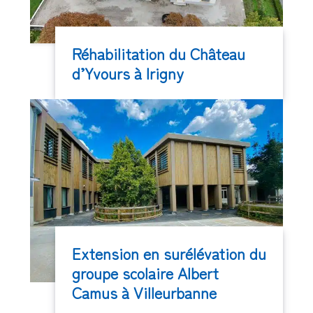
Réhabilitation du Château
d’Yvours à Irigny
Extension en surélévation du
groupe scolaire Albert
Camus à Villeurbanne