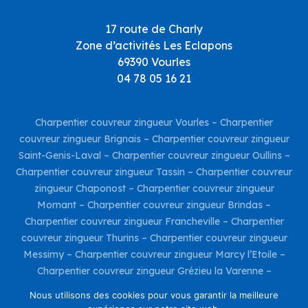
17 route de Charly
Zone d’activités Les Eclapons
69390 Vourles
04 78 05 16 21
Charpentier couvreur zingueur Vourles
–
Charpentier
couvreur zingueur Brignais
–
Charpentier couvreur zingueur
Saint-Genis-Laval
–
Charpentier couvreur zingueur Oullins
–
Charpentier couvreur zingueur Tassin
–
Charpentier couvreur
zingueur Chaponost
–
Charpentier couvreur zingueur
Mornant
–
Charpentier couvreur zingueur Brindas
–
Charpentier couvreur zingueur Francheville
–
Charpentier
couvreur zingueur Thurins
–
Charpentier couvreur zingueur
Messimy
–
Charpentier couvreur zingueur Marcy l’Etoile
–
Charpentier couvreur zingueur Grézieu la Varenne
–
Charpentier couvreur zingueur Taluyers
–
Charpentier
Nous utilisons des cookies pour vous garantir la meilleure
couvreur zingueur Charly
–
Charpentier couvreur zingueur