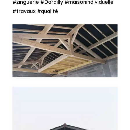
#zinguerie #Dardilly #maisonindividuelle
#travaux #qualité