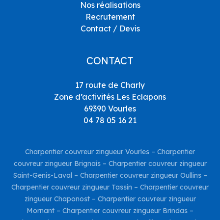
Nos réalisations
Recrutement
Contact / Devis
CONTACT
17 route de Charly
Zone d’activités Les Eclapons
69390 Vourles
04 78 05 16 21
Charpentier couvreur zingueur Vourles
–
Charpentier
couvreur zingueur Brignais
–
Charpentier couvreur zingueur
Saint-Genis-Laval
–
Charpentier couvreur zingueur Oullins
–
Charpentier couvreur zingueur Tassin
–
Charpentier couvreur
zingueur Chaponost
–
Charpentier couvreur zingueur
Mornant
–
Charpentier couvreur zingueur Brindas
–