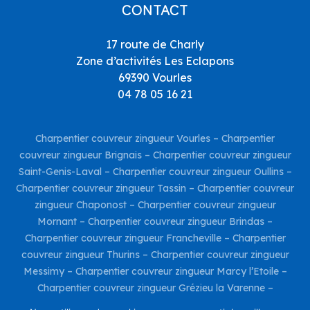
CONTACT
17 route de Charly
Zone d’activités Les Eclapons
69390 Vourles
04 78 05 16 21
Charpentier couvreur zingueur Vourles
–
Charpentier
couvreur zingueur Brignais
–
Charpentier couvreur zingueur
Saint-Genis-Laval
–
Charpentier couvreur zingueur Oullins
–
Charpentier couvreur zingueur Tassin
–
Charpentier couvreur
zingueur Chaponost
–
Charpentier couvreur zingueur
Mornant
–
Charpentier couvreur zingueur Brindas
–
Charpentier couvreur zingueur Francheville
–
Charpentier
couvreur zingueur Thurins
–
Charpentier couvreur zingueur
Messimy
–
Charpentier couvreur zingueur Marcy l’Etoile
–
Charpentier couvreur zingueur Grézieu la Varenne
–
Charpentier couvreur zingueur Taluyers
–
Charpentier