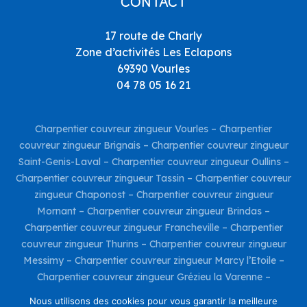
CONTACT
17 route de Charly
Zone d’activités Les Eclapons
69390 Vourles
04 78 05 16 21
Charpentier couvreur zingueur Vourles
–
Charpentier
couvreur zingueur Brignais
–
Charpentier couvreur zingueur
Saint-Genis-Laval
–
Charpentier couvreur zingueur Oullins
–
Charpentier couvreur zingueur Tassin
–
Charpentier couvreur
zingueur Chaponost
–
Charpentier couvreur zingueur
Mornant
–
Charpentier couvreur zingueur Brindas
–
Charpentier couvreur zingueur Francheville
–
Charpentier
couvreur zingueur Thurins
–
Charpentier couvreur zingueur
Messimy
–
Charpentier couvreur zingueur Marcy l’Etoile
–
Charpentier couvreur zingueur Grézieu la Varenne
–
Charpentier couvreur zingueur Taluyers
–
Charpentier
Nous utilisons des cookies pour vous garantir la meilleure