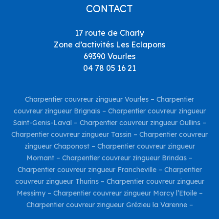
CONTACT
17 route de Charly
Zone d’activités Les Eclapons
69390 Vourles
04 78 05 16 21
Charpentier couvreur zingueur Vourles
–
Charpentier
couvreur zingueur Brignais
–
Charpentier couvreur zingueur
Saint-Genis-Laval
–
Charpentier couvreur zingueur Oullins
–
Charpentier couvreur zingueur Tassin
–
Charpentier couvreur
zingueur Chaponost
–
Charpentier couvreur zingueur
Mornant
–
Charpentier couvreur zingueur Brindas
–
Charpentier couvreur zingueur Francheville
–
Charpentier
couvreur zingueur Thurins
–
Charpentier couvreur zingueur
Messimy
–
Charpentier couvreur zingueur Marcy l’Etoile
–
Charpentier couvreur zingueur Grézieu la Varenne
–
Charpentier couvreur zingueur Taluyers
–
Charpentier