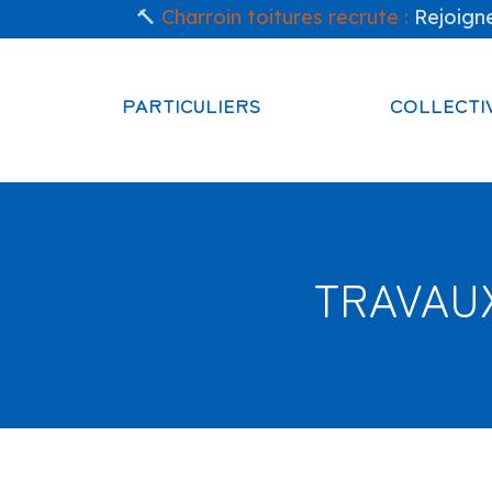
🔨
Charroin toitures recrute :
Rejoigne
PARTICULIERS
COLLECTI
TRAVAU