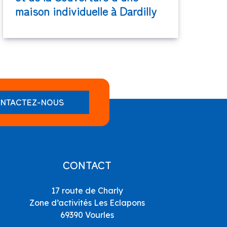
maison individuelle à Dardilly
NTACTEZ-NOUS
CONTACT
17 route de Charly
Zone d’activités Les Eclapons
69390 Vourles