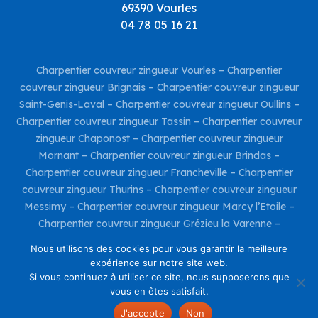
69390 Vourles
04 78 05 16 21
Charpentier couvreur zingueur Vourles
–
Charpentier
couvreur zingueur Brignais
–
Charpentier couvreur zingueur
Saint-Genis-Laval
–
Charpentier couvreur zingueur Oullins
–
Charpentier couvreur zingueur Tassin
–
Charpentier couvreur
zingueur Chaponost
–
Charpentier couvreur zingueur
Mornant
–
Charpentier couvreur zingueur Brindas
–
Charpentier couvreur zingueur Francheville
–
Charpentier
couvreur zingueur Thurins
–
Charpentier couvreur zingueur
Messimy
–
Charpentier couvreur zingueur Marcy l’Etoile
–
Charpentier couvreur zingueur Grézieu la Varenne
–
Charpentier couvreur zingueur Taluyers
–
Charpentier
Nous utilisons des cookies pour vous garantir la meilleure
couvreur zingueur Charly
–
Charpentier couvreur zingueur
expérience sur notre site web.
Irigny
–
Si vous continuez à utiliser ce site, nous supposerons que
Mentions Légales
vous en êtes satisfait.
Site réalisé par
KR Project
J'accepte
Non