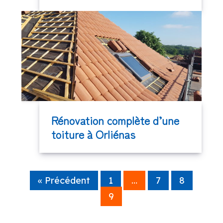
Rénovation complète d’une
toiture à Orliénas
« Précédent
1
…
7
8
9