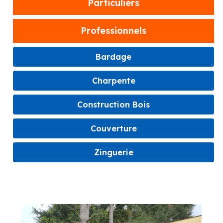
Particuliers
Professionnels
Bardage
Charpente
Construction Bois
Couverture
Zinguerie