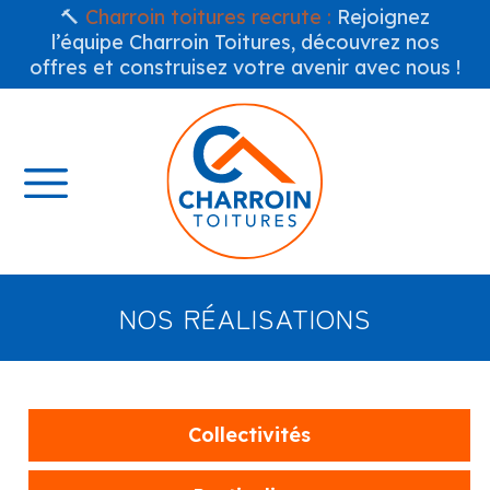
🔨
Charroin toitures recrute :
Rejoignez
l’équipe Charroin Toitures, découvrez nos
offres et construisez votre avenir avec nous !
NOS RÉALISATIONS
Collectivités