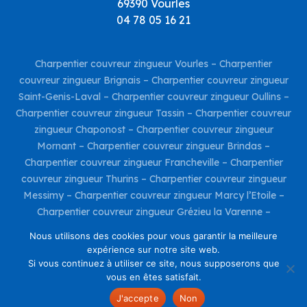
69390 Vourles
04 78 05 16 21
Charpentier couvreur zingueur Vourles
–
Charpentier
couvreur zingueur Brignais
–
Charpentier couvreur zingueur
Saint-Genis-Laval
–
Charpentier couvreur zingueur Oullins
–
Charpentier couvreur zingueur Tassin
–
Charpentier couvreur
zingueur Chaponost
–
Charpentier couvreur zingueur
Mornant
–
Charpentier couvreur zingueur Brindas
–
Charpentier couvreur zingueur Francheville
–
Charpentier
couvreur zingueur Thurins
–
Charpentier couvreur zingueur
Messimy
–
Charpentier couvreur zingueur Marcy l’Etoile
–
Charpentier couvreur zingueur Grézieu la Varenne
–
Charpentier couvreur zingueur Taluyers
–
Charpentier
Nous utilisons des cookies pour vous garantir la meilleure
couvreur zingueur Charly
–
Charpentier couvreur zingueur
expérience sur notre site web.
Irigny
–
Si vous continuez à utiliser ce site, nous supposerons que
Mentions Légales
vous en êtes satisfait.
Site réalisé par
KR Project
J'accepte
Non