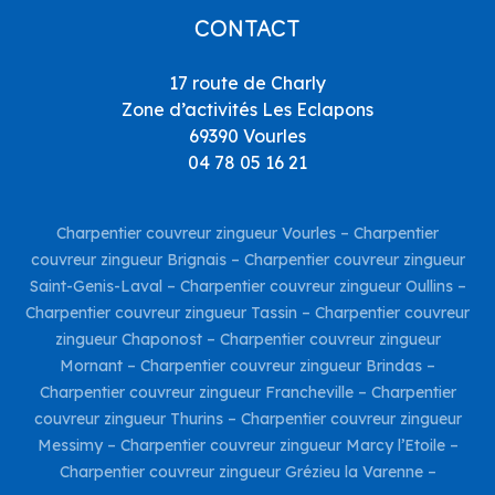
CONTACT
17 route de Charly
Zone d’activités Les Eclapons
69390 Vourles
04 78 05 16 21
Charpentier couvreur zingueur Vourles
–
Charpentier
couvreur zingueur Brignais
–
Charpentier couvreur zingueur
Saint-Genis-Laval
–
Charpentier couvreur zingueur Oullins
–
Charpentier couvreur zingueur Tassin
–
Charpentier couvreur
zingueur Chaponost
–
Charpentier couvreur zingueur
Mornant
–
Charpentier couvreur zingueur Brindas
–
Charpentier couvreur zingueur Francheville
–
Charpentier
couvreur zingueur Thurins
–
Charpentier couvreur zingueur
Messimy
–
Charpentier couvreur zingueur Marcy l’Etoile
–
Charpentier couvreur zingueur Grézieu la Varenne
–