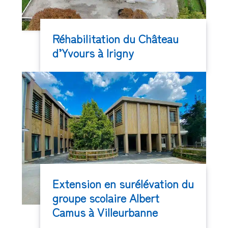
Réhabilitation du Château
d’Yvours à Irigny
Extension en surélévation du
groupe scolaire Albert
Camus à Villeurbanne