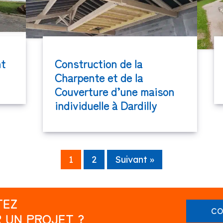
nt
Construction de la
Charpente et de la
Couverture d’une maison
individuelle à Dardilly
1
2
Suivant »
TEZ
CO
 UN PROJET ?