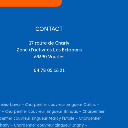
CONTACT
17 route de Charly
Zone d’activités Les Eclapons
69390 Vourles
04 78 05 16 21
Genis-Laval
–
Charpentier couvreur zingueur Oullins
–
t
–
Charpentier couvreur zingueur Brindas
–
Charpentier
entier couvreur zingueur Marcy l’Etoile
–
Charpentier
harly
–
Charpentier couvreur zingueur Irigny
–