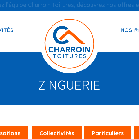
z l’équipe Charroin Toitures, découvrez nos offres e
VITÉS
NOS R
ZINGUERIE
isations
Collectivités
Particuliers