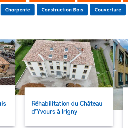
Charpente
Construction Bois
Couverture
uis
Réhabilitation du Château
d’Yvours à Irigny