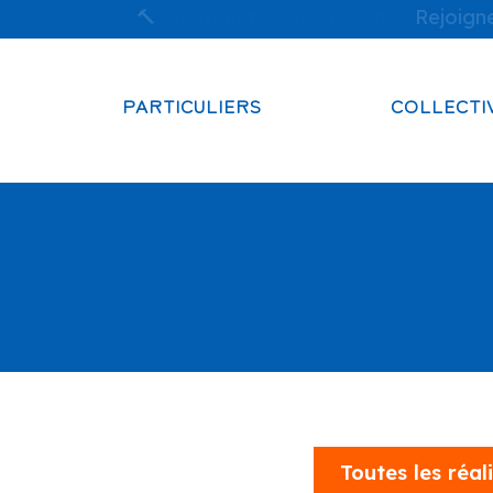
🔨
Charroin toitures recrute :
Rejoigne
PARTICULIERS
COLLECTI
Toutes les réal