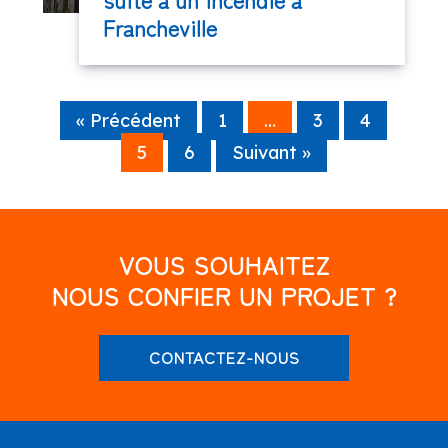
Francheville
« Précédent
1
…
3
4
5
6
Suivant »
VOUS SOUHAITEZ
NOUS CONFIER UN PROJET ?
CONTACTEZ-NOUS