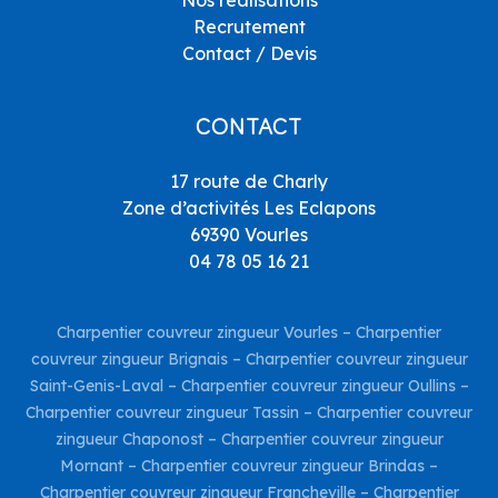
Nos réalisations
Recrutement
Contact / Devis
CONTACT
17 route de Charly
Zone d’activités Les Eclapons
69390 Vourles
04 78 05 16 21
Charpentier couvreur zingueur Vourles
–
Charpentier
couvreur zingueur Brignais
–
Charpentier couvreur zingueur
Saint-Genis-Laval
–
Charpentier couvreur zingueur Oullins
–
Charpentier couvreur zingueur Tassin
–
Charpentier couvreur
zingueur Chaponost
–
Charpentier couvreur zingueur
Mornant
–
Charpentier couvreur zingueur Brindas
–
Charpentier couvreur zingueur Francheville
–
Charpentier