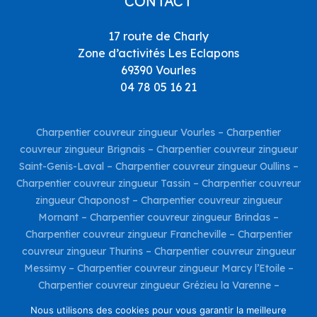
CONTACT
17 route de Charly
Zone d’activités Les Eclapons
69390 Vourles
04 78 05 16 21
Charpentier couvreur zingueur Vourles
–
Charpentier
couvreur zingueur Brignais
–
Charpentier couvreur zingueur
Saint-Genis-Laval
–
Charpentier couvreur zingueur Oullins
–
Charpentier couvreur zingueur Tassin
–
Charpentier couvreur
zingueur Chaponost
–
Charpentier couvreur zingueur
Mornant
–
Charpentier couvreur zingueur Brindas
–
Charpentier couvreur zingueur Francheville
–
Charpentier
couvreur zingueur Thurins
–
Charpentier couvreur zingueur
Messimy
–
Charpentier couvreur zingueur Marcy l’Etoile
–
Charpentier couvreur zingueur Grézieu la Varenne
–
Charpentier couvreur zingueur Taluyers
–
Charpentier
Nous utilisons des cookies pour vous garantir la meilleure